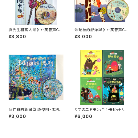
胖先生和高大哥【中・英音声CD
朱瑞福的游泳課【中・英音声CD
付】
付】
¥3,800
¥3,000
我們班的新同學 斑傑明・馬利
りすのエドモン/全4冊セット/ア
【中・英音声CD付】
ストリッド・デボルド文マルク・ブ
¥3,000
¥6,000
タヴァン絵/中国語版