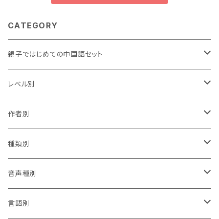
CATEGORY
親子ではじめての中国語セット
0から学ぶセット
レベル別
初心者さんセット
★
作者別
★★
賴馬
種類別
★★★
陳致元
辞典
音声種別
★★★★
李瑾倫
絵本
CD付
言語別