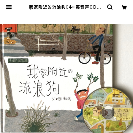
我家附近的流浪狗【中・英音声CD付】
| くすのき書店～音声付き中国語絵本
専門店～