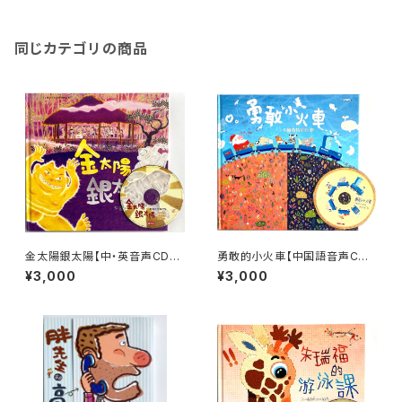
同じカテゴリの商品
金太陽銀太陽【中・英音声CD
勇敢的小火車【中国語音声CD
付】
付】
¥3,000
¥3,000