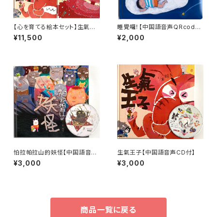
【心を育てる絵本セット】生氣王
睡覺囉！【中国語音声QRcode
子・愛哭公主・勇敢的小火車・朱
付】
¥11,500
¥2,000
瑞福的游泳課
怕拉帕拉山的妋怪【中国語音声
生氣王子【中国語音声CD付】
CD付】
¥3,000
¥3,000
商品一覧に戻る