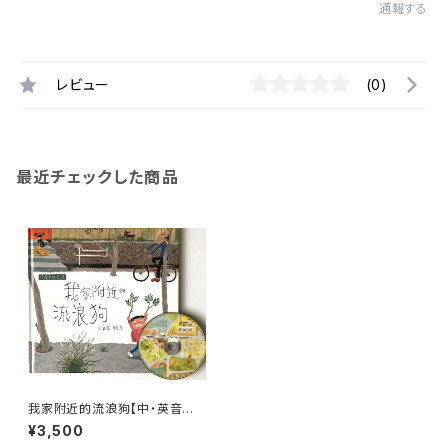
通報する
レビュー
(0)
最近チェックした商品
我家附近的流浪狗【中・英音声C
D付】
¥3,500