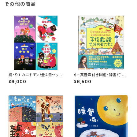
その他の商品
続・りすのエドモン/全4冊セット/
中・英音声付き図鑑・辞書/手指
アストリッド・デボルド文マルク・
點讀雙語有聲大書Ⅱ(Childre
¥6,000
¥6,500
ブタヴァン絵/中国語版
n's Situational English Dial
ogues Book)