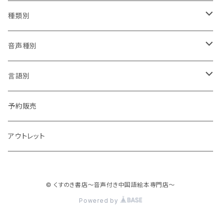
★★
賴馬
種類別
★★★
陳致元
辞典
音声種別
★★★★
李瑾倫
絵本
CD付
言語別
★★★★★
幾米(Jimmy Liao)
QRcode付
中国語のみ
予約販売
中国語・英語
アウトレット
© くすのき書店～音声付き中国語絵本専門店～
Powered by