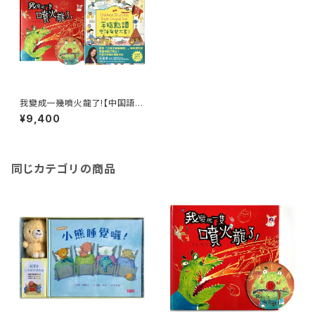
我變成一幾噴火龍了!【中国語音
声CD付】と中・英音声付き図鑑・
¥9,400
辞書/手指點讀雙語有聲大書Ⅱ
(Children's Situational Engl
ish Dialogues Book)
同じカテゴリの商品