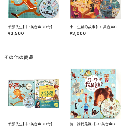
慌張先生【中・英音声CD付】
十二生肖的故事【中・英音声CD
付】
¥3,500
¥3,000
その他の商品
慌張先生【中・英音声CD付】と
猜一猜我是誰?【中・英音声CD
中・英音声付き図鑑・辞書/手指
付】