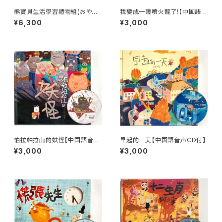
熊寶貝生活學習禮物組(おやす
我變成一幾噴火龍了!【中国語音
みくまちゃん中国語版3冊セット)
声CD付】
¥6,300
¥3,000
【中・英音声CD付】
怕拉帕拉山的妋怪【中国語音声
早起的一天【中国語音声CD付】
CD付】
¥3,000
¥3,000