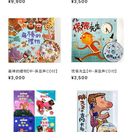
¥9,900
¥3,500
點讀雙語有聲大書Ⅱ(Childre
n's Situational English Dial
ogues Book)
最棒的禮物【中・英音声CD付】
慌張先生【中・英音声CD付】
¥3,000
¥3,500