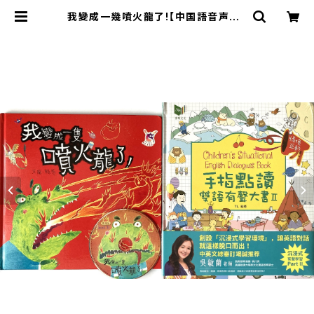
我變成一幾噴火龍了!【中国語音声CD
付】と中・英音声付き図鑑・辞書/手指
點讀雙語有聲大書Ⅱ(Children's Si
tuational English Dialogues B
ook) | くすのき書店～音声付き中国
語絵本専門店～