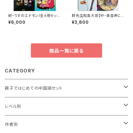
続・りすのエドモン/全4冊セット/
胖先生和高大哥【中・英音声CD
アストリッド・デボルド文マルク・
付】
¥6,000
¥3,800
ブタヴァン絵/中国語版
商品一覧に戻る
CATEGORY
親子ではじめての中国語セット
0から学ぶセット
レベル別
初心者さんセット
★
作者別